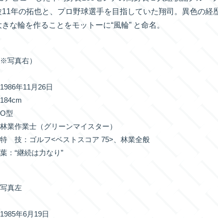
験11年の拓也と、プロ野球選手を目指していた翔司。異色の経
きな輪を作ることをモットーに“風輪” と命名。
（※写真右）
986年11月26日
84cm
O型
：林業作業士（グリーンマイスター）
特 技：ゴルフ<ベストスコア 75>、林業全般
葉：“継続は力なり”
※写真左
985年6月19日