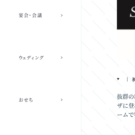
宴会・会議
ご宿泊 トップ
トラットリア カンポフェリーチェ
宴会・会議
採用情報
ウェディング
連泊滞在時の清掃
ウェディング
宴会場・会議 トップ
採用情報 トップ
ウェディング トップ
ご予約
会社情報
日本料理 赤石
抜群の
おせち
宴会場・会議室一覧
代表メッセージ
ザに登
ームで
ウェディングプラン
客室案内
会社概要・沿革
おせち 2027
ご宴会プラン
職種紹介