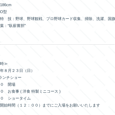
86cm
O型
・特 技：野球、野球観戦、プロ野球カード収集、掃除、洗濯、国
葉：“臥薪嘗胆”
日時≫
６年８月２３日（日）
ランチショー
３０ 開場
０ お食事 ( 洋食 特製ミニコース )
００ ショータイム
事開始時間（１２：００）までにご入場をお願いいたします