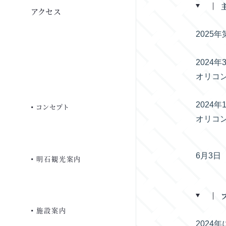
アクセス
広東料理 春華
フェア・キャンペーン
ご朝食
代表挨拶
おせち トップ
2025
お料理紹介
先輩からのコメント
2024
式場・料理
サービス・施設
グループ情報
よくあるご質問
オリコン
よくあるご質問
募集要項
2024
ステーキハウス 葵
コンセプト
オリコン
よくあるご質問
駐車場
一般事業主行動計画
お見積り
よくあるご質問
6月3日
明石観光案内
ご相談・見学予約・資料請求
法人の方へ
お問い合わせ
採用のご応募
個室のご案内
施設案内
2024