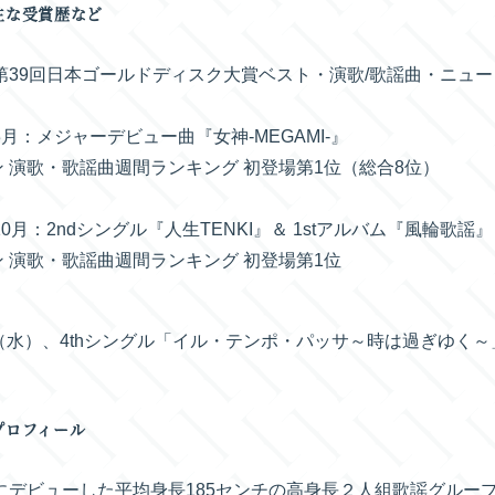
主な受賞歴など
年第39回日本ゴールドディスク大賞ベスト・演歌/歌謡曲・ニュ
年3月：メジャーデビュー曲『女神-MEGAMI-』
 演歌・歌謡曲週間ランキング 初登場第1位（総合8位）
年10月：2ndシングル『人生TENKI』＆ 1stアルバム『風輪歌謡』
 演歌・歌謡曲週間ランキング 初登場第1位
（水）、4thシングル「イル・テンポ・パッサ～時は過ぎゆく
プロフィール
年にデビューした平均身長185センチの高身長２人組歌謡グループ