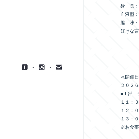
身 長：1
血液型：
趣 味
好きな言
≪開催
２０２
■１部 
１１：
１２：０
１３：
※お食