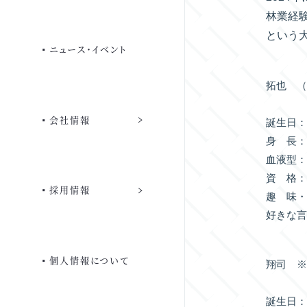
よくあるご質問
林業経
という大
ご宿泊優待
ニュース・イベント
会員専用ページ
拓也 
団体のみなさまへ
会社情報
誕生日：1
身 長：1
血液型：
資 格
よくあるご質問
採用情報
趣 味・
好きな言
個人情報について
翔司 
誕生日：1