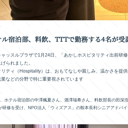
テル宿泊部、料飲、TTTで勤務する4名が受
キャッスルプラザで1月24日、「あかしホスピタリティ出前研
上げられました。
リティ（Hospitality）は、おもてなしや親しみ、温かさ
光業などの分野で特に重要視されています
、ホテル宿泊部の中澤楓夏さん、酒澤瑞希さん、料飲部長の田深浩
が研修を受け、NPO法人「ウィズアス」の鞍本長利シニアアドバ