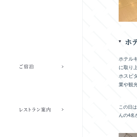
ホ
ホテル
ご宿泊
に取り
ホスピタ
業や観
レストラン
この日は
レストラン案内
レストラン トップ
んの4名
店舗情報
ご宿泊