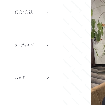
宴会・会議
ご宿泊 トップ
トラットリア カンポフェリーチェ
宴会・会議
採用情報
ウェディング
連泊滞在時の清掃
ウェディング
宴会場・会議 トップ
採用情報 トップ
ウェディング トップ
ご予約
会社情報
日本料理 赤石
おせち
宴会場・会議室一覧
代表メッセージ
ウェディングプラン
客室案内
会社概要・沿革
おせち 2027
ご宴会プラン
職種紹介