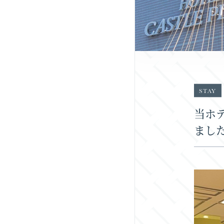
STAY
当ホ
まし