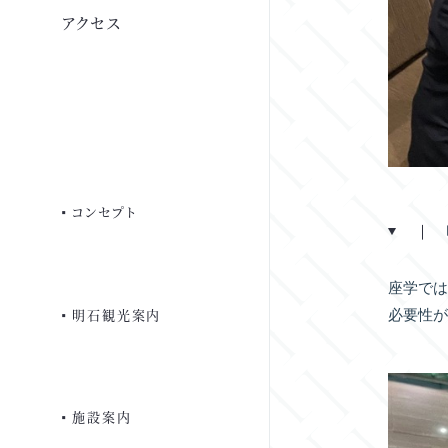
アクセス
広東料理 春華
フェア・キャンペーン
ご朝食
代表挨拶
おせち トップ
お料理紹介
先輩からのコメント
式場・料理
サービス・施設
グループ情報
よくあるご質問
よくあるご質問
募集要項
ステーキハウス 葵
コンセプト
よくあるご質問
駐車場
一般事業主行動計画
座学で
お見積り
よくあるご質問
明石観光案内
必要性
ご相談・見学予約・資料請求
法人の方へ
お問い合わせ
採用のご応募
個室のご案内
施設案内