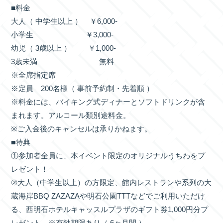
■料金
大人（ 中学生以上 ） ￥6,000-
小学生 ￥3,000-
幼児（ 3歳以上 ） ￥1,000-
3歳未満 無料
※全席指定席
※定員 200名様（ 事前予約制・先着順 ）
※料金には、バイキング式ディナーとソフトドリンクが含
まれます。アルコール類別途料金。
※ご入金後のキャンセルは承りかねます。
■特典
①参加者全員に、本イベント限定のオリジナルうちわをプ
レゼント！
②大人（中学生以上）の方限定、館内レストランや系列の大
蔵海岸BBQ ZAZAZAや明石公園TTTなどでご利用いただけ
る、西明石ホテルキャッスルプラザのギフト券1,000円分プ
レゼント。※有効期限あり（ 6ヶ月間 ）