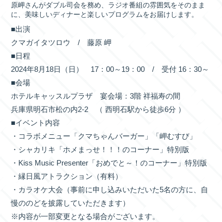
原岬さんがダブル司会を務め、ラジオ番組の雰囲気をそのまま
に、美味しいディナーと楽しいプログラムをお届けします。
■出演
クマガイタツロウ / 藤原 岬
■日程
2024年8月18日（日） 17：00～19：00 / 受付 16：30～
■会場
ホテルキャッスルプラザ 宴会場：3階 祥福寿の間
兵庫県明石市松の内2-2 （ 西明石駅から徒歩6分 ）
■イベント内容
・コラボメニュー「クマちゃんバーガー」「岬むすび」
・シャカリキ「ホメまっせ！！！のコーナー」特別版
・Kiss Music Presenter「おめでと～！のコーナー」特別版
・縁日風アトラクション（有料）
・カラオケ大会（事前に申し込みいただいた5名の方に、自
慢ののどを披露していただきます）
※内容が一部変更となる場合がございます。