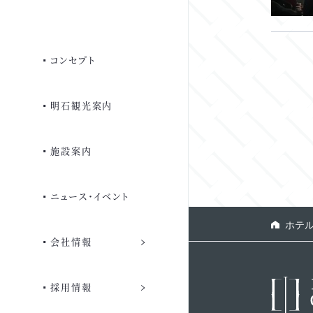
広東料理 春華
フェア・キャンペーン
ご朝食
代表挨拶
おせち トップ
お料理紹介
先輩からのコメント
コンセプト
式場・料理
サービス・施設
グループ情報
よくあるご質問
ステーキハウス 葵
よくあるご質問
募集要項
明石観光案内
よくあるご質問
駐車場
一般事業主行動計画
お見積り
よくあるご質問
施設案内
ご相談・見学予約・資料請求
法人の方へ
個室のご案内
お問い合わせ
採用のご応募
ニュース・イベント
よくあるご質問
ご宿泊優待
ホテ
会社情報
会員専用ページ
団体のみなさまへ
採用情報
よくあるご質問