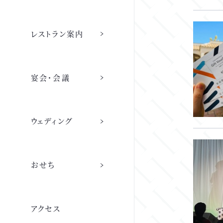
レストラン
レストラン案内
ご宿泊
レストラン トップ
宴会・会議
店舗情報
ご宿泊 トップ
宴会・会議
採用情報
ウェディング
トラットリア カンポフェリーチェ
ウェディング
連泊滞在時の清掃
宴会場・会議 トップ
採用情報 トップ
会社情報
ウェディング トップ
ご予約
おせち
日本料理 赤石
宴会場・会議室一覧
代表メッセージ
おせち 2027
ウェディングプラン
客室案内
会社概要・沿革
アクセス
ご宴会プラン
職種紹介