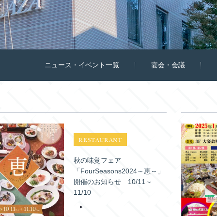
ニュース・イベント一覧
宴会・会議
RESTAURANT
秋の味覚フェア
「FourSeasons2024～恵～」
開催のお知らせ 10/11～
11/10