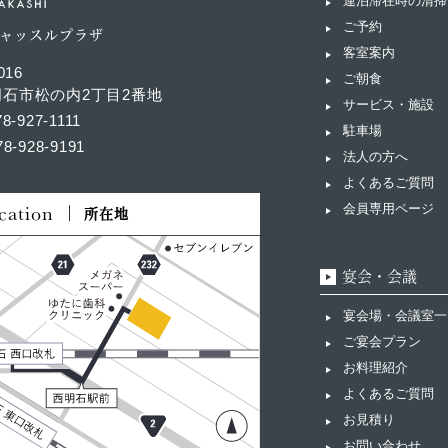
連泊滞在時の清掃
ご予約
ャッスルプラザ
客室案内
016
ご朝食
石市松の内2丁目2番地
サービス・施設
78-927-1111
駐車場
78-928-9191
法人の方へ
よくあるご質問
cation
会員専用ページ
所在地
宴会・会議
宴会場・会議室一
ご宴会プラン
お料理紹介
よくあるご質問
お見積り
お問い合わせ