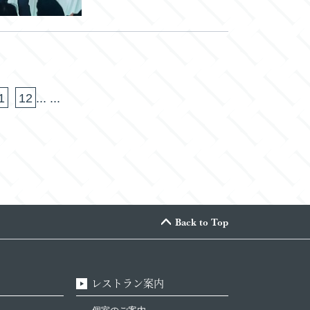
1
12
...
...
Back to Top
レストラン案内