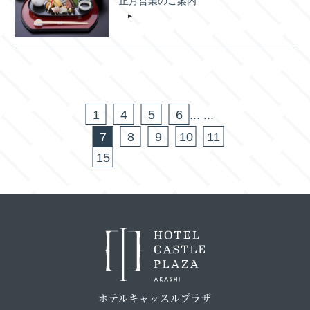
正月営業のご案内
1
4
5
6
...
...
7
8
9
10
11
15
ホテルキャッスルプラザ