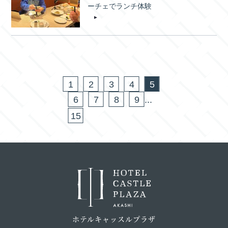
ーチェでランチ体験
1
2
3
4
5
6
7
8
9
...
15
ホテルキャッスルプラザ