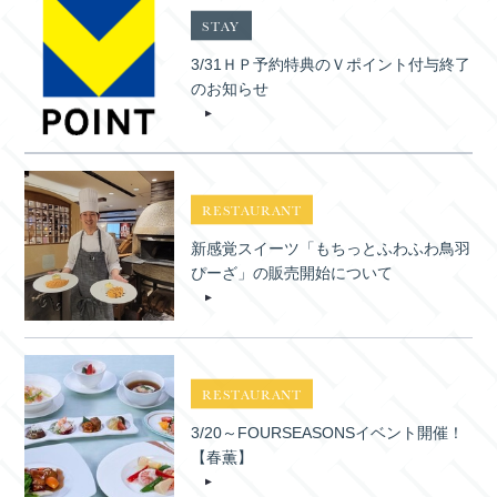
STAY
3/31ＨＰ予約特典のＶポイント付与終了
のお知らせ
RESTAURANT
新感覚スイーツ「もちっとふわふわ鳥羽
ぴーざ」の販売開始について
RESTAURANT
3/20～FOURSEASONSイベント開催！
【春薫】