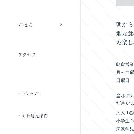
宴会場・会議 トップ
採用情報 トップ
会社情報
ウェディング トップ
ご予約
朝から
おせち
日本料理 赤石
地元食
宴会場・会議室一覧
代表メッセージ
お楽し
おせち 2027
ウェディングプラン
客室案内
会社概要・沿革
アクセス
ご宴会プラン
職種紹介
広東料理 春華
朝食営
フェア・キャンペーン
ご朝食
代表挨拶
おせち トップ
月～土曜日
お料理紹介
先輩からのコメント
日曜日
式場・料理
サービス・施設
グループ情報
よくあるご質問
コンセプト
当ホテ
ステーキハウス 葵
よくあるご質問
募集要項
ださい
よくあるご質問
駐車場
一般事業主行動計画
大人 1
明石観光案内
小学生 
お見積り
よくあるご質問
未就学児