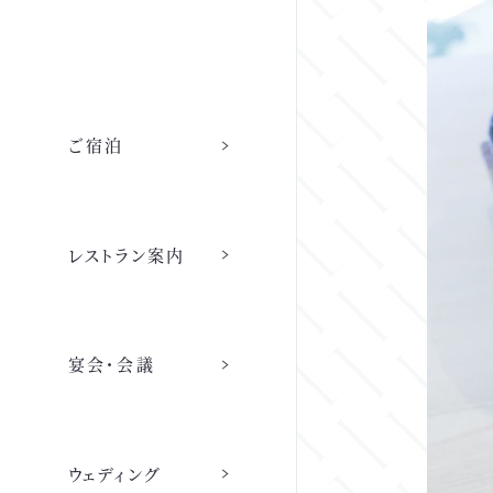
ご宿泊
レストラン
レストラン案内
レストラン トップ
ご宿泊
店舗情報
宴会・会議
ご宿泊 トップ
宴会・会議
採用情報
トラットリア カンポフェリーチェ
ウェディング
ウェディング
連泊滞在時の清掃