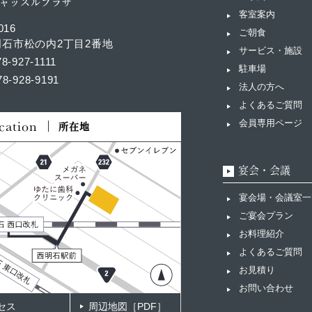
ャッスルプラザ
客室案内
016
ご朝食
石市松の内2丁目2番地
サービス・施設
78-927-1111
駐車場
78-928-9191
法人の方へ
よくあるご質問
cation
会員専用ページ
所在地
宴会・会議
宴会場・会議室一
ご宴会プラン
お料理紹介
よくあるご質問
お見積り
お問い合わせ
セス
周辺地図［PDF］