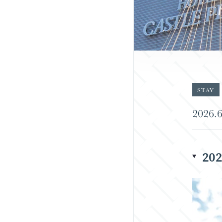
STAY
202
2