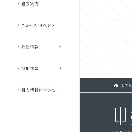
ご相談・見学予約・資料請求
法人の方へ
施設案内
個室のご案内
お問い合わせ
採用のご応募
よくあるご質問
ニュース・イベント
ご宿泊優待
会員専用ページ
会社情報
団体のみなさまへ
採用情報
よくあるご質問
ホテ
個人情報について